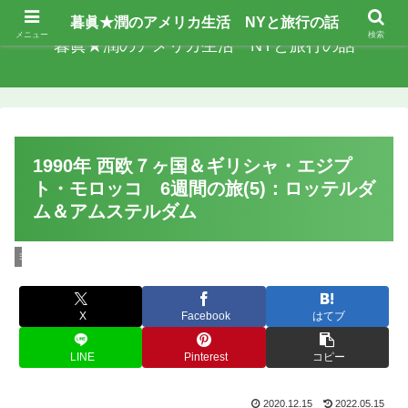
暮眞★潤のアメリカ生活 NYと旅行の話
メニュー
検索
暮眞★潤のアメリカ生活 NYと旅行の話
1990年 西欧７ヶ国＆ギリシャ・エジプ
ト・モロッコ 6週間の旅(5)：ロッテルダ
ム＆アムステルダム
ヨーロッパ
X
Facebook
はてブ
LINE
Pinterest
コピー
2020.12.15
2022.05.15