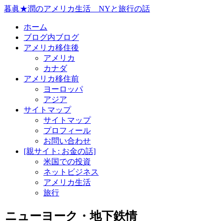
暮眞★潤のアメリカ生活 NYと旅行の話
ホーム
ブログ内ブログ
アメリカ移住後
アメリカ
カナダ
アメリカ移住前
ヨーロッパ
アジア
サイトマップ
サイトマップ
プロフィール
お問い合わせ
[親サイト: お金の話]
米国での投資
ネットビジネス
アメリカ生活
旅行
ニューヨーク・地下鉄情