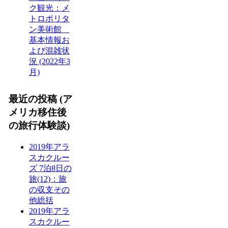
ク観光：メ
トロポリタ
ン美術館
基本情報お
よび混雑状
況 (2022年3
月)
最近の投稿 (ア
メリカ移住後
の旅行体験談)
2019年アラ
スカクルー
ズ 7泊8日の
旅(12)：旅
の収支その
他総括
2019年アラ
スカクルー