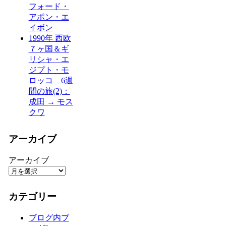
フォード・
アポン・エ
イボン
1990年 西欧
７ヶ国＆ギ
リシャ・エ
ジプト・モ
ロッコ 6週
間の旅(2)：
成田 → モス
クワ
アーカイブ
アーカイブ
カテゴリー
ブログ内ブ