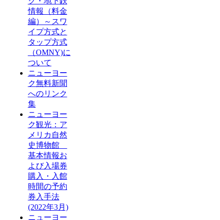
ク・地下鉄
情報（料金
編）～スワ
イプ方式と
タップ方式
（OMNY)に
ついて
ニューヨー
ク無料新聞
へのリンク
集
ニューヨー
ク観光：ア
メリカ自然
史博物館
基本情報お
よび入場券
購入・入館
時間の予約
券入手法
(2022年3月)
ニューヨー