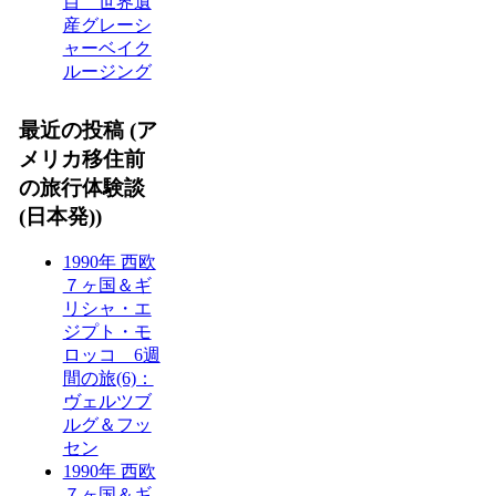
目 世界遺
産グレーシ
ャーベイク
ルージング
最近の投稿 (ア
メリカ移住前
の旅行体験談
(日本発))
1990年 西欧
７ヶ国＆ギ
リシャ・エ
ジプト・モ
ロッコ 6週
間の旅(6)：
ヴェルツブ
ルグ＆フッ
セン
1990年 西欧
７ヶ国＆ギ