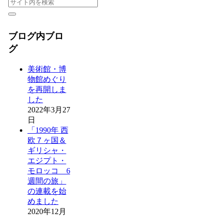
ブログ内ブロ
グ
美術館・博
物館めぐり
を再開しま
した
2022年3月27
日
「1990年 西
欧７ヶ国＆
ギリシャ・
エジプト・
モロッコ 6
週間の旅」
の連載を始
めました
2020年12月