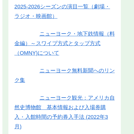
2025-2026シーズンの演目一覧（劇場・
ラジオ・映画館）
ニューヨーク・地下鉄情報（料
金編）～スワイプ方式とタップ方式
（OMNY)について
ニューヨーク無料新聞へのリン
ク集
ニューヨーク観光：アメリカ自
然史博物館 基本情報および入場券購
入・入館時間の予約券入手法 (2022年3
月)